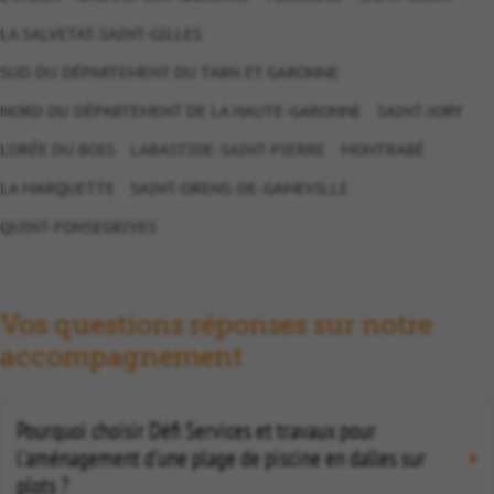
LA SALVETAT-SAINT-GILLES
SUD DU DÉPARTEMENT DU TARN ET GARONNE
NORD DU DÉPARTEMENT DE LA HAUTE-GARONNE
SAINT-JORY
L'ORÉE DU BOIS
LABASTIDE-SAINT-PIERRE
MONTRABÉ
LA MARQUETTE
SAINT-ORENS-DE-GAMEVILLE
QUINT-FONSEGRIVES
Vos questions réponses sur notre
accompagnement
Pourquoi choisir Défi Services et travaux pour
l'aménagement d'une plage de piscine en dalles sur
plots ?