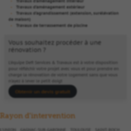
Travaux d’aménagement intérieur
Travaux d’aménagement extérieur
Travaux d’agrandissement (extension, surélévation
de maison)
Travaux de terrassement de piscine
Vous souhaitez procéder à une
rénovation ?
L’équipe Defi Services & Travaux est à votre disposition
pour réfléchir votre projet avec vous et pour prendre en
charge la rénovation de votre logement sans que vous
n’ayez à lever le petit doigt
Obtenir un devis gratuit
Rayon d'intervention
L'UNION
GAGNAC-SUR-GARONNE
TOULOUSE
SAINT-ROCH