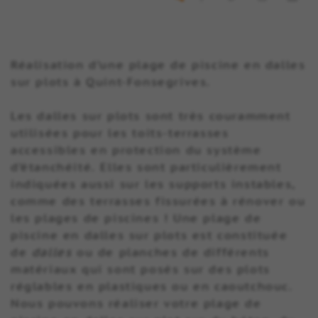
Réalisation d’une plage de piscine en dalles
sur plots à Quint-Fonsegrives.
Les dalles sur plots sont très couramment
utilisées pour les toits-terrasses
accessibles en protection du système
d’étanchéité. Elles sont particulièrement
indiquées aussi sur les supports instables,
comme des terrasses fissurées à rénover ou
les plages de piscines ! Une plage de
piscine en dalles sur plots est constituée
de
dalles
ou de planches de différents
matériaux qui sont posés sur des plots
réglables en plastiques ou en caoutchouc.
Nous pouvons réaliser votre plage de