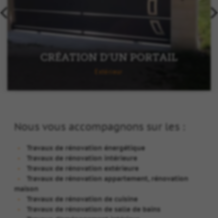
Photo précédente
CRÉATION D’UN PORTAIL
Extérieur
Nous vous accompagnons sur les :
Travaux de rénovation énergétique
Travaux de rénovation intérieure
Travaux de rénovation extérieure
Travaux de rénovation appartement, rénovation
maison
Travaux de rénovation de cuisine
Travaux de rénovation de salle de bains