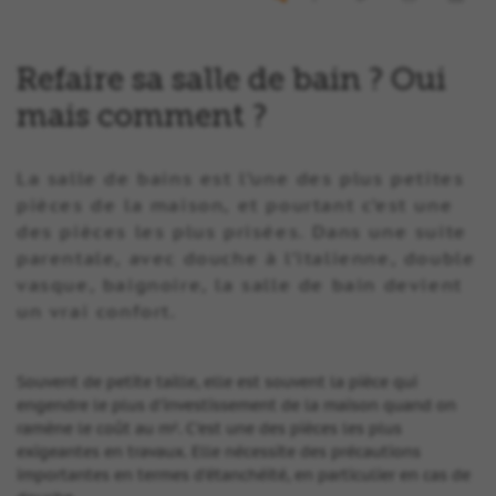
Refaire sa salle de bain ? Oui
mais comment ?
La salle de bains est l’une des plus petites
pièces de la maison, et pourtant c’est une
des pièces les plus prisées. Dans une suite
parentale, avec douche à l’italienne, double
vasque, baignoire, la salle de bain devient
un vrai confort.
Souvent de petite taille, elle est souvent la pièce qui
engendre le plus d’investissement de la maison quand on
ramène le coût au m². C’est une des pièces les plus
exigeantes en travaux. Elle nécessite des précautions
importantes en termes d’étanchéité, en particulier en cas de