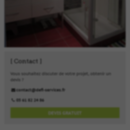
Contact
Vous souhaitez discuter de votre projet, obtenir un
devis ?
contact@defi-services.fr
05 61 82 24 86
DEVIS GRATUIT