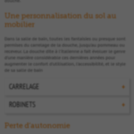
douche.
Une personnalisation du sol au
mobilier
Dans la salle de bain, toutes les fantaisies ou presque sont
permises du carrelage de la douche, jusqu’au pommeau ou
receveur. La douche dite à l’italienne a fait évoluer le genre
d’une manière considérable ces dernières années pour
augmenter le confort d’utilisation, l’accessibilité, et le style
de sa salle de bain
CARRELAGE
ROBINETS
Perte d’autonomie